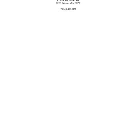
OFCE, Sciences Po, CEPR
2024-07-09