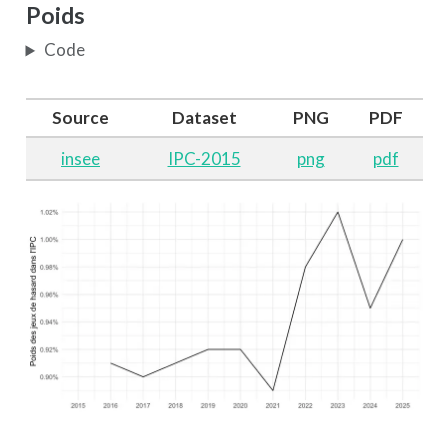
Poids
Code
Source
Dataset
PNG
PDF
insee
IPC-2015
png
pdf