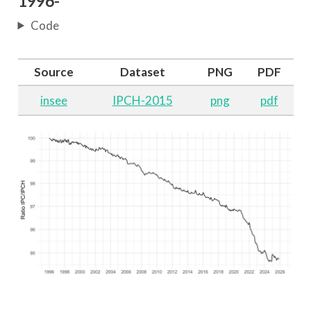
1996-
Code
Source
Dataset
PNG
PDF
insee
IPCH-2015
png
pdf